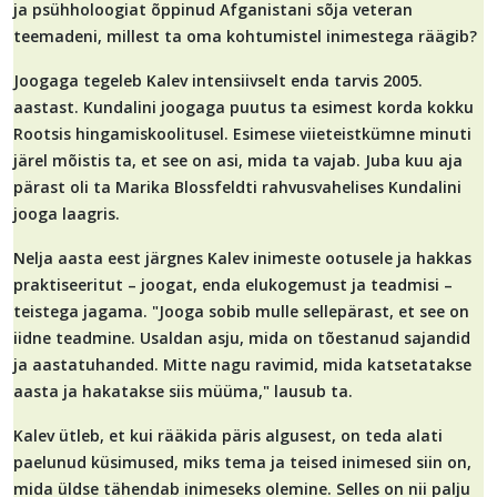
ja psühholoogiat õppinud Afganistani sõja veteran
teemadeni, millest ta oma kohtumistel inimestega räägib?
Joogaga tegeleb Kalev intensiivselt enda tarvis 2005.
aastast. Kundalini joogaga puutus ta esimest korda kokku
Rootsis hingamiskoolitusel. Esimese viieteistkümne minuti
järel mõistis ta, et see on asi, mida ta vajab. Juba kuu aja
pärast oli ta Marika Blossfeldti rahvusvahelises Kundalini
jooga laagris.
Nelja aasta eest järgnes Kalev inimeste ootusele ja hakkas
praktiseeritut – joogat, enda elukogemust ja teadmisi –
teistega jagama. "Jooga sobib mulle sellepärast, et see on
iidne teadmine. Usaldan asju, mida on tõestanud sajandid
ja aastatuhanded. Mitte nagu ravimid, mida katsetatakse
aasta ja hakatakse siis müüma," lausub ta.
Kalev ütleb, et kui rääkida päris algusest, on teda alati
paelunud küsimused, miks tema ja teised inimesed siin on,
mida üldse tähendab inimeseks olemine. Selles on nii palju