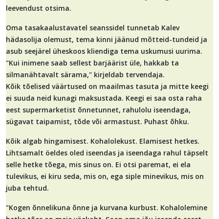
leevendust otsima.
Oma tasakaalustavatel seanssidel tunnetab Kalev
hädasolija olemust, tema kinni jäänud mõtteid-tundeid ja
asub seejärel üheskoos kliendiga tema uskumusi uurima.
"Kui inimene saab sellest barjäärist üle, hakkab ta
silmanähtavalt särama," kirjeldab tervendaja.
Kõik tõelised väärtused on maailmas tasuta ja mitte keegi
ei suuda neid kunagi maksustada. Keegi ei saa osta raha
eest supermarketist õnnetunnet, rahulolu iseendaga,
sügavat taipamist, tõde või armastust. Puhast õhku.
Kõik algab hingamisest. Kohalolekust. Elamisest hetkes.
Lihtsamalt öeldes oled iseendas ja iseendaga rahul täpselt
selle hetke tõega, mis sinus on. Ei otsi paremat, ei ela
tulevikus, ei kiru seda, mis on, ega siple minevikus, mis on
juba tehtud.
"Kogen õnnelikuna õnne ja kurvana kurbust. Kohalolemine