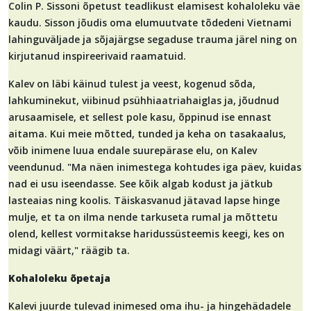
Colin P. Sissoni õpetust teadlikust elamisest kohaloleku väe
kaudu. Sisson jõudis oma elumuutvate tõdedeni Vietnami
lahinguväljade ja sõjajärgse segaduse trauma järel ning on
kirjutanud inspireerivaid raamatuid.
Kalev on läbi käinud tulest ja veest, kogenud sõda,
lahkuminekut, viibinud psühhiaatriahaiglas ja, jõudnud
arusaamisele, et sellest pole kasu, õppinud ise ennast
aitama. Kui meie mõtted, tunded ja keha on tasakaalus,
võib inimene luua endale suurepärase elu, on Kalev
veendunud. "Ma näen inimestega kohtudes iga päev, kuidas
nad ei usu iseendasse. See kõik algab kodust ja jätkub
lasteaias ning koolis. Täiskasvanud jätavad lapse hinge
mulje, et ta on ilma nende tarkuseta rumal ja mõttetu
olend, kellest vormitakse haridussüsteemis keegi, kes on
midagi väärt," räägib ta.
Kohaloleku õpetaja
Kalevi juurde tulevad inimesed oma ihu- ja hingehädadele