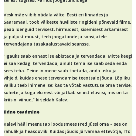
sellest sügisest Pärnus joogatundidega.
Veskimäe viibib nädala vältel Eesti eri linnades ja
Saaremaal, toob väikeste huviliste ringideni põnevaid filme,
peab loenguid tervisest, hirmudest, sisemisest ärkamisest
ja paljust muust, teeb joogatunde ja soovijatele
tervendajana tasakaalustavaid seansse.
"Igaüks saab ennast ise abistada ja tervendada. Mitte keegi
ei saa kedagi tervendada, ainult tema ise saab seda enda
sees teha. Teine inimene saab toetada, anda usku ja
vihjeid, kuidas enese tervendamise teeotsale jõuda. Lõpliku
valiku teeb inimene ise: kas ta võtab vastutuse oma tervise,
suhete ja kogu elu eest või jätkab senist eluviisi, mis on ta
kriisini viinud," kirjeldab Kalev.
Iidne teadmine
Kalevi hääl meenutab loodusmees Fred Jüssi oma – see on
rahulik ja heasoovlik. Kuidas jõudis Järvamaa ettevõtja, ITd